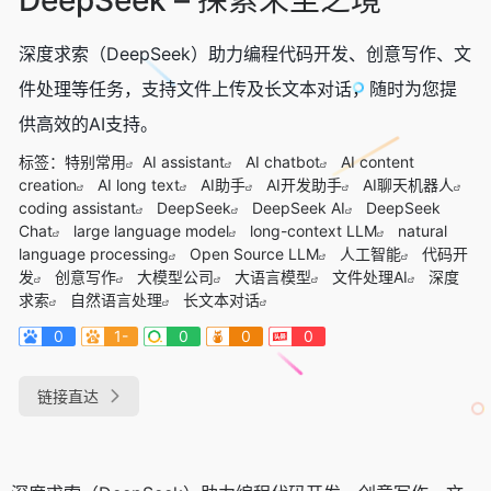
深度求索（DeepSeek）助力编程代码开发、创意写作、文
件处理等任务，支持文件上传及长文本对话，随时为您提
供高效的AI支持。
标签：
特别常用
AI assistant
AI chatbot
AI content
creation
AI long text
AI助手
AI开发助手
AI聊天机器人
coding assistant
DeepSeek
DeepSeek AI
DeepSeek
Chat
large language model
long-context LLM
natural
language processing
Open Source LLM
人工智能
代码开
发
创意写作
大模型公司
大语言模型
文件处理AI
深度
求索
自然语言处理
长文本对话
0
1-
0
0
0
链接直达