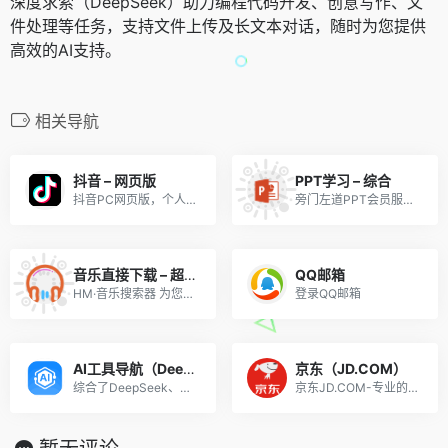
深度求索（DeepSeek）助力编程代码开发、创意写作、文
件处理等任务，支持文件上传及长文本对话，随时为您提供
高效的AI支持。
相关导航
抖音 – 网页版
PPT学习 – 综合
抖音PC网页版，个人使用。
旁门左道PPT会员服务官网
音乐直接下载 – 超级好用（多工具合集）
QQ邮箱
HM·音乐搜索器 为您免费提供稳定、快速、免费的多站合一音乐搜索解决方案
登录QQ邮箱
AI工具导航（DeepSeek、ChatGPT等）
京东（JD.COM）
综合了DeepSeek、GPT-4o、o3-mini等多种AI工具。
京东JD.COM-专业的综合网上购物商城，为您提供正品低价的购物选择、优质便捷的服务体验。商品来自全球数十万品牌商家，囊括家电、手机、电脑、服装、居家、母婴、美妆、个护、食品、生鲜等丰富品类，满足各种购物需求。