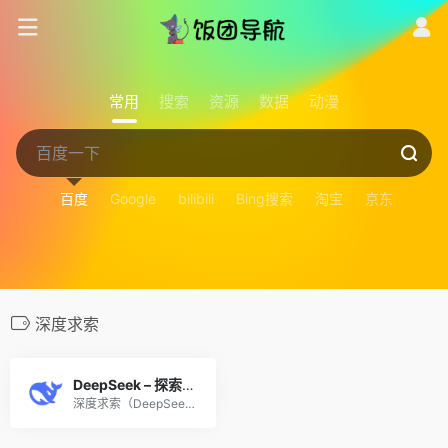
常用
搜索
资源
数据
动漫
百度
Google
bilibili
Bing搜索
淘宝
京东
深度求索
DeepSeek – 探索未至之境
深度求索（DeepSeek）助力编程代码开发、创意写作、文件处理等任务，支持文件上传及长文本对话，随时为您提供高效的AI支持。