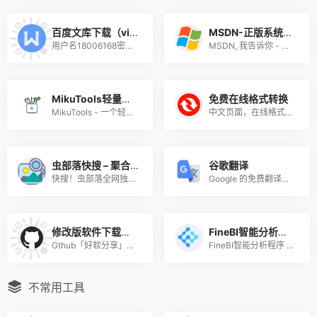
百度文库下载（vip与下载卷都可以下载）
MSDN-正版系统及软件下载（超级好用）
用户名18006168密码12345
MSDN, 我告诉你 - 做一个安静的工具站 最好用的纯净系统下载网站，没有之一！
MikuTools轻量工具合集
免费在线格式转换
MikuTools - 一个轻量的工具集合
中文页面，在线格式转换，可以自定义转换参数，相当好用，未登录限制100M单个文件。
虫部落快搜 – 聚合搜索引擎
谷歌翻译
快搜！虫部落全网独家首发出品！为你聚合Google,百度,必应等国内外综合搜索和学术,资源,专业领域知识等垂直搜索。精准搜索,便捷交互！是你的网络搜索第一站！
Google 的免费翻译服务可提供简体中文和另外 100 多种语言之间的互译功能，可让您即时翻译字词、短语和网页内容。
修改版软件下载站点（绿化、去广告、破解权限等）
FineBI智能分析程序 – 多维可视
Gthub「好软分享」、 阿虚同学的储物间、蓝奏云盘上的APP大合集三个网站整合。
FineBI智能分析程序 - 多维可视数据分析，一般用不到，用到就是大用途。而且这个分析工具，你会用，其他人不会用就是极大的优势。
不常用工具