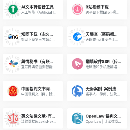
AI文本转语音工具
B站视频下载
人工智能（Artificial Intelligence），英文缩写为AI，二十世纪七十年代以来被称为世界三大尖端技术之一（空间技术、能源技术、人工智能）。
跨平台下载bilibili视频桌面端软件，支持windows、macOS、Linux，界面简单非常好用。
知网下载（永久会员！密码不知道联系我）
天眼查（密码都统一了 不知道的联系我）
知网下载第三方站点，登陆后选择源下载文档
天眼查-商业安全工具_企业信息查询_公司查询_工商查询_企业信用信息系统
舆情秘书（有账号密码）
翻墙软件SSR（传播太广泛！密码2022.11.8已更改，不对外提供！）
互联网舆情监测智能云平台 有账号，未经许可不得随意分享，否则拉黑！
电脑版和手机版翻墙软件，具体情况看操作说明，注意不要外传！！！
中国裁判文书网-鼎鼎大名
无诉案例-案例法规知识查询-好用！
中国裁判文书网，除拥有检索、查看、收藏、分享、下载的主体功能外，同时提供用户注册、登录，建议，留言等附加功能，满足用户对裁判文书网多样的使用需求。
当事人、律师、法院、法院、标题或法院观点进行检索
英文法律文献-有账号！！！
OpenLaw 裁判文书检索
法律数据库LexisNexis/HeinOnline/Westlaw法信万律律商
OpenLaw | 让法律成为一种信仰 OpenLaw,开放法律联盟,裁判文书,中国裁判文书,裁判文书检索,按法院检索,按当事人检索,按分类检索