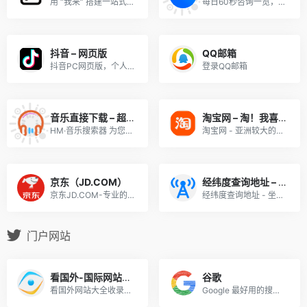
用 “我来” 搭建一站式协作平台，团队知识库、仪表台、工作流、内部应用、外部网站与个人云端笔记、待办……开箱即用！
每日60秒咨询一览，点开后页面图片每日自动更新，可一览咨询；点击直链会跳转至知乎每日60秒页面，两种方式供用户选择。
抖音 – 网页版
QQ邮箱
抖音PC网页版，个人使用。
登录QQ邮箱
音乐直接下载 – 超级好用（多工具合集）
淘宝网 – 淘！我喜欢
HM·音乐搜索器 为您免费提供稳定、快速、免费的多站合一音乐搜索解决方案
淘宝网 - 亚洲较大的网上交易平台，提供各类服饰、美容、家居、数码、话费/点卡充值… 数亿优质商品，同时提供担保交易(先收货后付款)等安全交易保障服务，并由商家提供退货承诺、破损补寄等消费者保障服务，让你安心享受网上购物乐趣！
京东（JD.COM）
经纬度查询地址 – 坐标拾取器
京东JD.COM-专业的综合网上购物商城，为您提供正品低价的购物选择、优质便捷的服务体验。商品来自全球数十万品牌商家，囊括家电、手机、电脑、服装、居家、母婴、美妆、个护、食品、生鲜等丰富品类，满足各种购物需求。
经纬度查询地址 - 坐标拾取器
门户网站
看国外-国际网站导航
谷歌
看国外网站大全收录了国外著名的网站、好玩的、好看的、有趣的国外网站以及实用的、优秀的国外网站，包括国外视频、国外购物、国外交友、国外新闻等多种类型，打造最专业的国外网址导航。
Google 最好用的搜索引擎