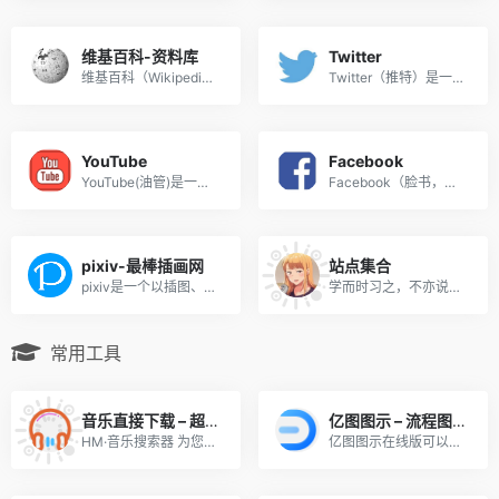
维基百科-资料库
Twitter
维基百科（Wikipedia），是一个基于维基技术的多语言百科全书协作计划，用多种语言编写的网络百科全书。维基百科由非营利组织维基媒体基金会负责营运维基百科。
Twitter（推特）是一家美国社交网络及微博客服务的公司，致力于服务公众对话 。它可以让用户更新不超过140个字符的消息（除中文、日文和韩文外已提高上限至280个字符 ），这些消息也被称作“推文（Tweet）”，Twitter被形容为“互联网的短信服务”。 。
YouTube
Facebook
YouTube(油管)是一个视频网站，早期公司位于加利福尼亚州的圣布鲁诺。注册于2005年2月15日，由美籍华人陈士骏等人创立，让用户下载、观看及分享影片或短片。
Facebook（脸书，脸谱网 ）公司创立于2004年2月4日，总部位于美国加利福尼亚州门洛帕克。2012年3月6日发布Windows版桌面聊天软件Facebook Messenger 。主要创始人马克·扎克伯格（Mark Zuckerberg）。
pixiv-最棒插画网
站点集合
pixiv是一个以插图、漫画和小说、艺术为中心的社交网络服务里的虚拟社区网站。
学而时习之，不亦说乎？
常用工具
音乐直接下载 – 超级好用（多工具合集）
亿图图示 – 流程图表非常好用
HM·音乐搜索器 为您免费提供稳定、快速、免费的多站合一音乐搜索解决方案
亿图图示在线版可以创作200余种办公绘图，包括流程图、UML、时间线、甘特图、信息图、户型图、思维导图等，提高作图效率！