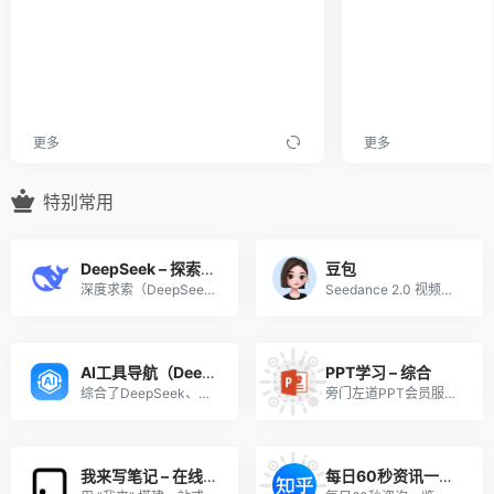
更多
更多
特别常用
DeepSeek – 探索未至之境
豆包
深度求索（DeepSeek）助力编程代码开发、创意写作、文件处理等任务，支持文件上传及长文本对话，随时为您提供高效的AI支持。
Seedance 2.0 视频生成模型现已全面接入豆包，现在登录即可免费使用！豆包 是你的 AI 聊天智能对话问答助手，写作文案翻译编程工具。豆包为你答疑解惑，提供灵感，辅助创作，也可以和你畅聊任何你感兴趣的话题
AI工具导航（DeepSeek、ChatGPT等）
PPT学习 – 综合
综合了DeepSeek、GPT-4o、o3-mini等多种AI工具。
旁门左道PPT会员服务官网
我来写笔记 – 在线笔记网站
每日60秒资讯一览（4月已修复，每日自动更新！）