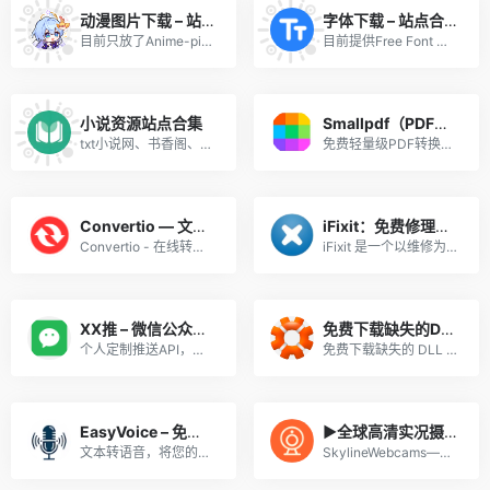
动漫图片下载 – 站点合集
字体下载 – 站点合集
目前只放了Anime-picture_图片、yande_动漫图片、Zerochan_图片三个图片站点，资源已经相当丰富，满足日常检索需求。
目前提供Free Font 商用免费字体、字体下载网、100font、爱给网等几个字体下载站点，各有特色，根据情况选择使用。
小说资源站点合集
Smallpdf（PDF转WORD等系列工具）
txt小说网、书香阁、一起读书网等站点集合，各种小说离线下载。
免费轻量级PDF转换工具，免费用户有页数与文件大小限制，基本满足日常需求，转换功能较为强大，页面顶部还有很多其他功能可以选择，注意不要上传涉密文件。
Convertio — 文件转换器
iFixit：免费修理手册
Convertio - 在线转换文件的简单工具。支持超过309种不同的文档、图像、电子表格、电子书、文档、演示文稿、音频和视频格式。
iFixit 是一个以维修为主题的全球性互助社区。从一个一个的设备开始，让我们来一步一个脚印一点一点的修复这个世界。你可以在问题解答论坛和专家一起互动——还可以创建并与全世界分享由你编篡的维修手册。你可以在这里买到所有关于你的 DIY 维修计划的配件及工具，帮助修复好你的苹果或安卓设备。
XX推 – 微信公众号消息推送
免费下载缺失的DLL文件
个人定制推送API，轻量，极简。只需一个接口，轻松定制推送。
免费下载缺失的 DLL 文件以修复 DLL 错误。如果您想获得安装 DLL 文件的帮助，DLL&#8209;files.com Client 就是您需要的 DLL fixer。
EasyVoice – 免费文字转语音
▶️全球高清实况摄像头 – 有点意思可以看看
文本转语音，将您的文本一键转换为自然流畅的语音，提供多种语言库。
SkylineWebcams——全球各地最美旅游景点实况摄像头！