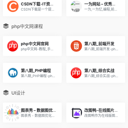
CSDN下载-IT资源大本营
一为网站 – 优秀WP主题、论坛
CSDN下载是一个提供学习资源、源码、在线学习视频、IT电子书、各类免费软件等下载服务的IT资源大本营,致力于为软件开发者提供知识传播、资源共享、共同学习的优质学习资源平台.
一为,一为忆,编程,前端,后端,unity,美术设计,ps,ai,ae,Photoshop,Illustrator,实用素材,黑科技,wordpress,教程,资源,唯美写真,福利
php中文网课程
php中文网官网
第八期_前端开发
php中文网-教程_手册_视频-免费php在线学习平台
第八期_前端开发-php中文网
第八期_PHP编程
第八期_综合实战
第八期_PHP编程-php中文网
第八期_综合实战-php中文网
UI设计
图表秀 – 数据图优化展示（参数较多 体验较好）
改图鸭-在线图片压缩、图片编辑、图片格式转换工具
图表秀 - 数据图优化展示，参数较多 体验较好。
改图鸭作为在线版图片格式处理工具,提供图片编辑、图片格式转换、图片压缩等大量的图片处理功能,用户不用下载任何软件,只需将图片上传到官网即可对图片进行编辑,方便快捷