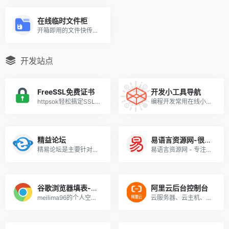
在线临时文件柜
开箱即用的文件快传系统
开发站点
FreeSSL免费证书
开发小工具导航
httpsok轻松搞定SSL证书自动续期 一键HTTPS SSL证书自动续期
编程开发常用在线小工具，包括时间戳生成、JSON解析、测试数据生成等等，直联是菜鸟工具。
精益论坛
易语言资源网-很好用的资源网站！
精易论坛是主要针对大连大有吴涛易语言软件开发有限公司开发的中文编程软件“易语言”而创办的网络社区。
易语言资源网 - 专注易语言资源分享
谷歌浏览器填表-易语言
阿里云后台控制台
meilima96的个人空间 - 哔哩哔哩 ( ゜- ゜)つロ 乾杯~ Bilibili
云服务器、云主机、弹性计算、云存储、开放存储、OSS、ACE、数据库、mysql、RDS、SQLSERVER、开发者、负载均衡、防攻击、防DDOS攻击、云监控、云浏览器、云地图、云邮箱、phpwind、阿里云、云产品、云计算、多线带宽、BGP、服务器环境配置、渲染云、云手机、云盾、应用托管、云引擎、解决方案