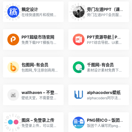
稿定设计
旁门左道PPT（课程学习 有会员）
在线快速图片和视频编辑,不会PS也能搞定设计。海报、简历、PPT、公众号配图、电商等海量模板快速出图。三秒抠图实用便捷,抖音快手热门视频轻松搞定。海量正版授权资源,商用无忧。
旁门左道PPT会员服务官网
PPT超级市场官网
PPT资源导航 | PPT模板图表等设计素材免费下载
免费下载PPT模板与PPT作品，提供免费的PPT代做服务，提供一站式PPT(模板、定制、工具、教程)服务，有了它，一切制作PPT的烦恼都将成为过去！
PPT综合导航、UI素材下载、大数据综合导航
包图网-有会员
千图网-有会员
包图网_专注原创商用设计图片下载，会员免费设计素材模板独家图库
素材设计素材免费下载_素材设计图片
wallhaven – 不登录下载壁纸
alphacoders壁纸
壁纸天堂，不需要登陆就可下载大量壁纸，而且有纯洁度选项。
alphacoders阿尔法编码器，资源超多，质量超高超棒的一个网站噢！支持中文显示及搜索，想要4k、8k壁纸直接搜索就可以了！
图床 – 免登录上传
PNG转ICO – 饭团工具
免登录上传，可以提供缩略图、大图链接与嵌入代码，登录后可以管理自己上传的内容。
饭团个人编写的png转ico格式离线小网页工具，ICO图片包含16/32/48/64/256尺寸图标。