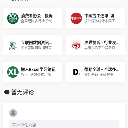
消费者协会 – 投诉数据
中国劳工通讯-境外媒体统计中国工人群体性事件数据
全国范围多行业领域投诉数据，有成文报告，很好用。
境外媒体统计中国工人群体性事件、安全生产事故、求助相关数据
互联网数据资讯网-199IT
黑猫投诉 – 行业发展状况分析
中文互联网数据研究资讯中心是一个专注于互联网数据研究、互联网数据调研、IT数据分析、互联网咨询机构数据、互联网权威机构，并致力为中国互联网研究和咨询及IT行业数据专业人员和决策者提供一个数据共享平台。这里是
黑猫投诉平台是新浪旗下消费者投诉平台,快速解决315消费投诉,315投诉维权,共享服务投诉,购物平台投诉,旅游出行投诉,住宿投诉,娱乐生活投诉,教育培训投诉,金融支付投诉等,拥有海量企业库,各领域专家,专业律师团队及权威帮帮团来帮助消费者。
懒人Excel学习笔记
德勤全球 – 全球多行业领域分析报告
Excel 函数公式、操作技巧、数据分析、图表模板、VBA、数据透视表教程
德勤全球-全球数据研究报告，切换语言可以找到多种国家的报告。
暂无评论