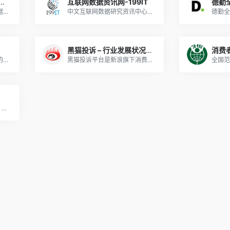
-很他妈震撼的网站！一定要看！
互联网数据资讯网-199IT
白嫖行业研究报告、宏观数据的平台。收集了国内和世界，还有行业的很多数据，不需要任何转发、充值等操作，直接就能下载excel 数据。
中文互联网数据研究资讯中心是一个专注于互联网数据研究、互联网数据调研、IT数据分析、互联网咨询机构数据、互联网权威机构，并致力为中国互联网研究和咨询及IT行业数据专业人员和决策者提供一个数据共享平台。这里是
黑猫投诉 – 行业发展状况分析
消费者
界面新闻是中国具有影响力的原创财经新媒体，以财经、商业新闻为核心，布局近40个内容频道，旗下同时拥有正午故事、箭厂视频、歪楼等数个知名新媒体品牌。
黑猫投诉平台是新浪旗下消费者投诉平台,快速解决315消费投诉,315投诉维权,共享服务投诉,购物平台投诉,旅游出行投诉,住宿投诉,娱乐生活投诉,教育培训投诉,金融支付投诉等,拥有海量企业库,各领域专家,专业律师团队及权威帮帮团来帮助消费者。
Excel 函数公式、操作技巧、数据分析、图表模板、VBA、数据透视表教程