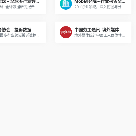
德勤全球 – 全球多行业领域分析报告
Mob研究院 – 行业报告全文
德勤全球-全球数据研究报告，切换语言可以找到多种国家的报告。
20+行业领域，深入挖掘与分析行业现状及变化趋势，输出专业数据报告定制报告
协会 – 投诉数据
中国劳工通讯-境外媒体统计中国工人群体性事件数据
全国范围多行业领域投诉数据，有成文报告，很好用。
境外媒体统计中国工人群体性事件、安全生产事故、求助相关数据