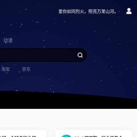
爱你如同烈火，照亮万里山河。
动漫
淘宝
京东