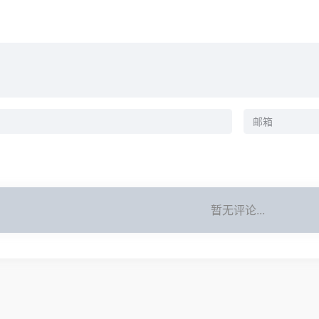
暂无评论...