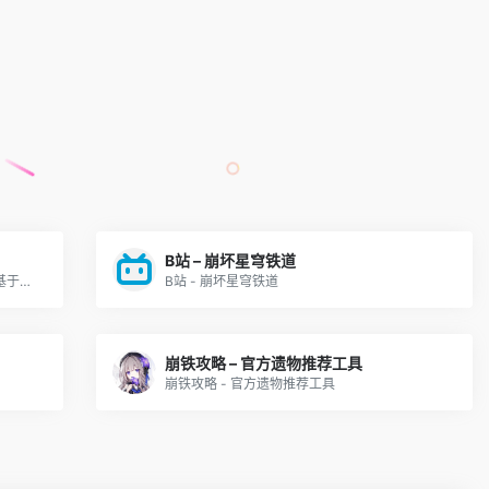
B站 – 崩坏星穹铁道
BetterGI·更好的原神，一个开源且免费，基于计算机视觉技术，意图让原神变的更好的项目。
B站 - 崩坏星穹铁道
崩铁攻略 – 官方遗物推荐工具
崩铁攻略 - 官方遗物推荐工具