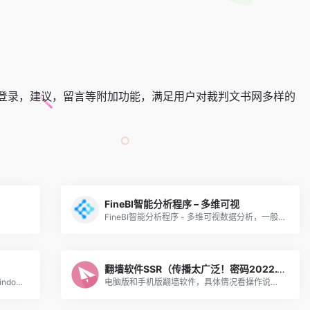
登录，建议，留言等附加功能，满足用户对裁判文书网多样的
FineBI智能分析程序 – 多维可视
FineBI智能分析程序 - 多维可视数据分析，一般用不到，用到就是大用途。而且这个分析工具，你会用，其他人不会用就是极大的优势。
翻墙软件SSR（传播太广泛！密码2022.11.8已更改，不对外提供！）
跨平台下载bilibili视频桌面端软件，支持windows、macOS、Linux，界面简单非常好用。
电脑版和手机版翻墙软件，具体情况看操作说明，注意不要外传！！！