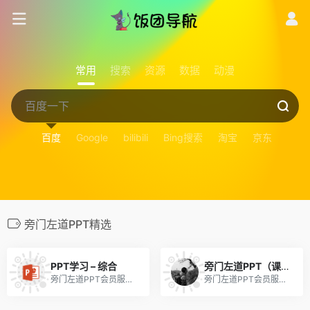
常用
搜索
资源
数据
动漫
百度
Google
bilibili
Bing搜索
淘宝
京东
旁门左道PPT精选
PPT学习 – 综合
旁门左道PPT（课程学习 有会员）
旁门左道PPT会员服务官网
旁门左道PPT会员服务官网