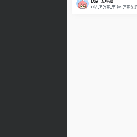
D站_五弹幕