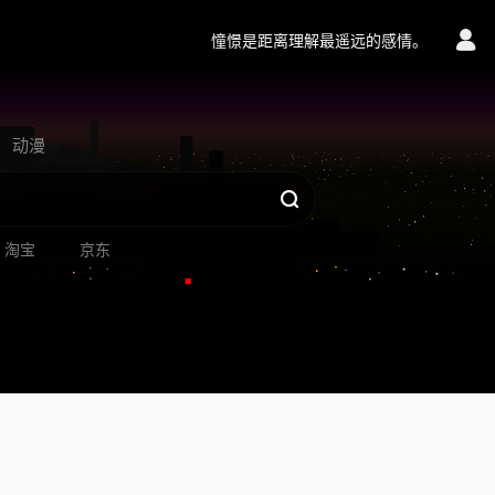
憧憬是距离理解最遥远的感情。
动漫
淘宝
京东