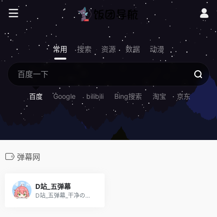
常用
搜索
资源
数据
动漫
百度
Google
bilibili
Bing搜索
淘宝
京东
弹幕网
D站_五弹幕
D站_五弹幕_干净の弹幕视频网_dilili,发射(。ﾟωﾟ)ﾉ&quot;！