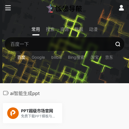
常用
搜索
资源
数据
动漫
百度
Google
bilibili
Bing搜索
淘宝
京东
ai智能生成ppt
PPT超级市场官网
免费下载PPT模板与PPT作品，提供免费的PPT代做服务，提供一站式PPT(模板、定制、工具、教程)服务，有了它，一切制作PPT的烦恼都将成为过去！