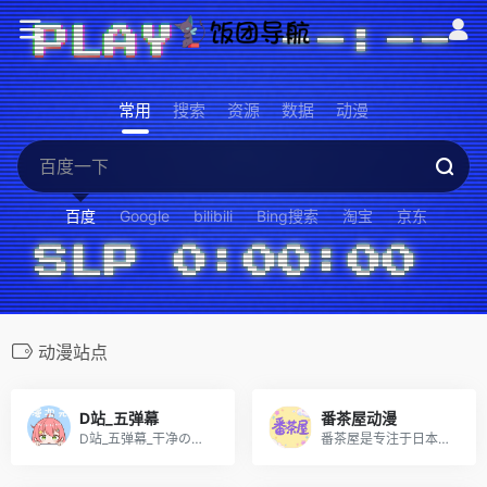
常用
搜索
资源
数据
动漫
百度
Google
bilibili
Bing搜索
淘宝
京东
动漫站点
D站_五弹幕
番茶屋动漫
D站_五弹幕_干净の弹幕视频网_dilili,发射(。ﾟωﾟ)ﾉ&quot;！
番茶屋是专注于日本动漫番剧的在线观看平台，提供最新番剧、经典动漫全集免费高清播放，新番更新及时，涵盖热血、校园、治愈等多种类型，让你轻松追番不等待！